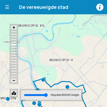
☰
De vereeuwigde stad
Map data ©2026 Google